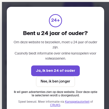
AI-adviseur
Home
/
Ons team
/
Francesco Marianini
24+
Bent u 24 jaar of ouder?
Om deze website te bezoeken, moet u 24 jaar of ouder
zijn.
Casinofy biedt informatie over online kansspelen voor
CASINOFY-TEAM
volwassenen.
Francesco Marianini
Ja, ik ben 24 of ouder
Slots- en weddenschapsredacteur
Nee, ik ben jonger
Francesco Marianini is een Italiaanse iGaming-
Ik wil geen advertenties zien op deze website. Door deze optie
contentschrijver met meer dan 10 jaar ervaring op het
te selecteren wordt u doorgestuurd.
gebied van online casino’s, slots,
Speel bewust. Meer informatie via
Kansspelautoriteit
of
sportweddenschappen en kansspelregelgeving. Hij is
CRUKS
.