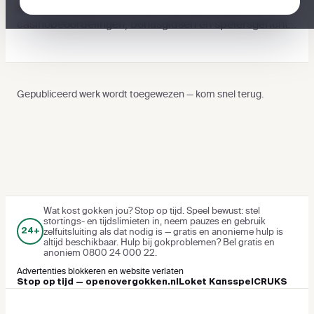
gespecialiseerd in het maken van gedetailleerde
casinobeoordelingen, bonusgidsen en spelersgerichte
content die is afgestemd op de Italiaanse markt. In de
loop der jaren heeft Francesco gewerkt voor
toonaangevende gokpublicaties en affiliatewebsites,
waarbij hij spelers helpt gelicentieerde operators te
Gepubliceerd werk wordt toegewezen — kom snel terug.
herkennen, promotieaanbiedingen te begrijpen en
weloverwogen keuzes te maken bij het online spelen.
Zijn content combineert vakkennis met een sterke
focus op transparantie, nauwkeurigheid en
verantwoord spelen.
Wat kost gokken jou? Stop op tijd. Speel bewust: stel
stortings- en tijdslimieten in, neem pauzes en gebruik
zelfuitsluiting als dat nodig is — gratis en anonieme hulp is
24+
altijd beschikbaar.
Hulp bij gokproblemen? Bel gratis en
anoniem 0800 24 000 22.
Advertenties blokkeren en website verlaten
Stop op tijd — openovergokken.nl
Loket Kansspel
CRUKS