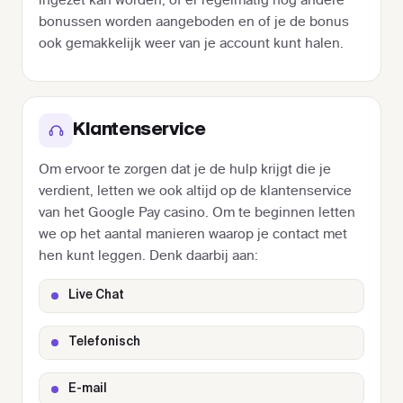
ingezet kan worden, of er regelmatig nog andere
bonussen worden aangeboden en of je de bonus
ook gemakkelijk weer van je account kunt halen.
Klantenservice
Om ervoor te zorgen dat je de hulp krijgt die je
verdient, letten we ook altijd op de klantenservice
van het Google Pay casino. Om te beginnen letten
we op het aantal manieren waarop je contact met
hen kunt leggen. Denk daarbij aan:
Live Chat
Telefonisch
E-mail