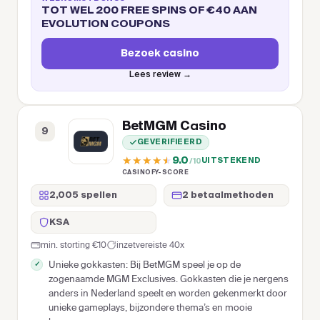
TOT WEL 200 FREE SPINS OF €40 AAN
EVOLUTION COUPONS
Bezoek casino
Lees review
→
BetMGM Casino
9
GEVERIFIEERD
★★★★★
★★★★★
9.0
UITSTEKEND
/10
CASINOFY-SCORE
2,005
spellen
2
betaalmethoden
KSA
min. storting
€
10
inzetvereiste
40
x
Unieke gokkasten: Bij BetMGM speel je op de
zogenaamde MGM Exclusives. Gokkasten die je nergens
anders in Nederland speelt en worden gekenmerkt door
unieke gameplays, bijzondere thema’s en mooie