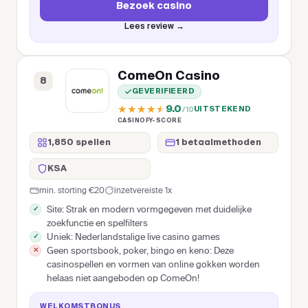
Bezoek casino
Lees review
→
ComeOn Casino
8
GEVERIFIEERD
★★★★★
★★★★★
9.0
UITSTEKEND
/10
CASINOFY-SCORE
1,850
spellen
1
betaalmethoden
KSA
min. storting
€
20
inzetvereiste
1
x
Site: Strak en modern vormgegeven met duidelijke
zoekfunctie en spelfilters
Uniek: Nederlandstalige live casino games
Geen sportsbook, poker, bingo en keno: Deze
casinospellen en vormen van online gokken worden
helaas niet aangeboden op ComeOn!
WELKOMSTBONUS