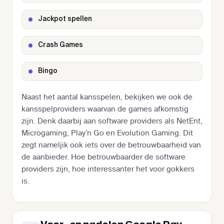
Jackpot spellen
Crash Games
Bingo
Naast het aantal kansspelen, bekijken we ook de
kansspelproviders waarvan de games afkomstig
zijn. Denk daarbij aan software providers als NetEnt,
Microgaming, Play’n Go en Evolution Gaming. Dit
zegt nameljik ook iets over de betrouwbaarheid van
de aanbieder. Hoe betrouwbaarder de software
providers zijn, hoe interessanter het voor gokkers
is.