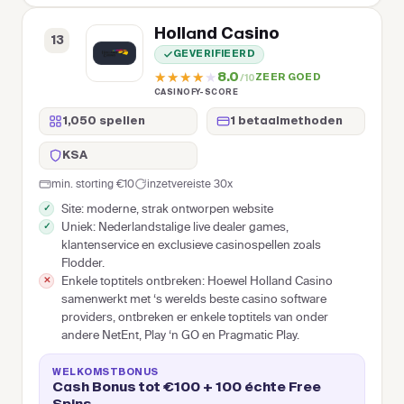
Holland Casino
13
GEVERIFIEERD
★★★★★
★★★★★
8.0
ZEER GOED
/10
CASINOFY-SCORE
1,050
spellen
1
betaalmethoden
KSA
min. storting
€
10
inzetvereiste
30
x
Site: moderne, strak ontworpen website
Uniek: Nederlandstalige live dealer games,
klantenservice en exclusieve casinospellen zoals
Flodder.
Enkele toptitels ontbreken: Hoewel Holland Casino
samenwerkt met ‘s werelds beste casino software
providers, ontbreken er enkele toptitels van onder
andere NetEnt, Play ‘n GO en Pragmatic Play.
WELKOMSTBONUS
Cash Bonus tot €100 + 100 échte Free