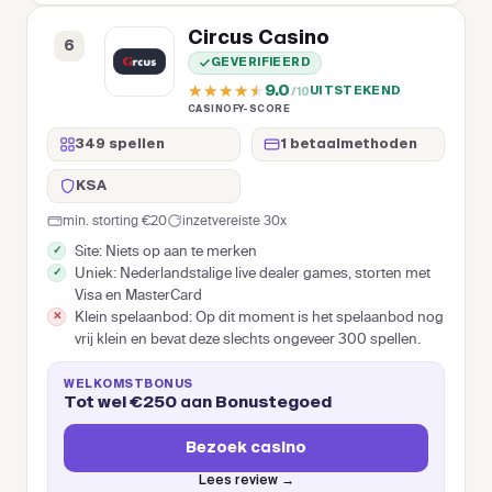
Circus Casino
6
GEVERIFIEERD
★★★★★
★★★★★
9.0
UITSTEKEND
/10
CASINOFY-SCORE
349
spellen
1
betaalmethoden
KSA
min. storting
€
20
inzetvereiste
30
x
Site: Niets op aan te merken
Uniek: Nederlandstalige live dealer games, storten met
Visa en MasterCard
Klein spelaanbod: Op dit moment is het spelaanbod nog
vrij klein en bevat deze slechts ongeveer 300 spellen.
WELKOMSTBONUS
Tot wel €250 aan Bonustegoed
Bezoek casino
Lees review
→