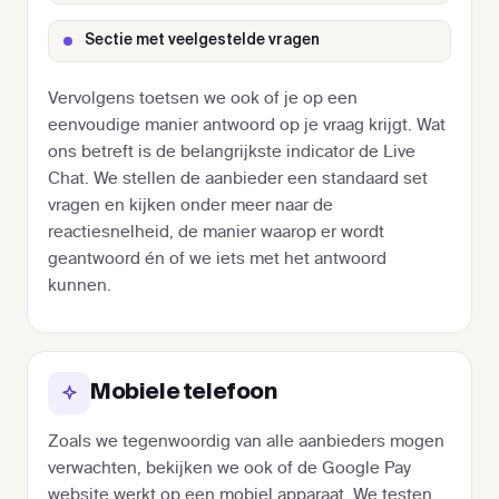
Sectie met veelgestelde vragen
Vervolgens toetsen we ook of je op een
eenvoudige manier antwoord op je vraag krijgt. Wat
ons betreft is de belangrijkste indicator de Live
Chat. We stellen de aanbieder een standaard set
vragen en kijken onder meer naar de
reactiesnelheid, de manier waarop er wordt
geantwoord én of we iets met het antwoord
kunnen.
Mobiele telefoon
Zoals we tegenwoordig van alle aanbieders mogen
verwachten, bekijken we ook of de Google Pay
website werkt op een mobiel apparaat. We testen