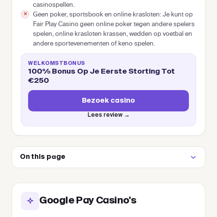
casinospellen.
Geen poker, sportsbook en online krasloten: Je kunt op
Fair Play Casino geen online poker tegen andere spelers
spelen, online krasloten krassen, wedden op voetbal en
andere sportevenementen of keno spelen.
WELKOMSTBONUS
100% Bonus Op Je Eerste Storting Tot
€250
Bezoek casino
Lees review
→
On this page
Google Pay Casino's