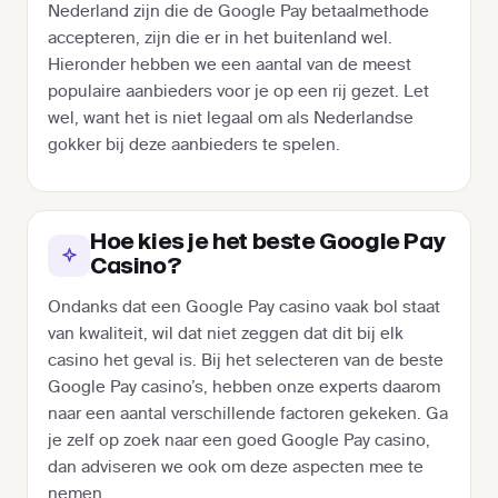
Nederland zijn die de Google Pay betaalmethode
accepteren, zijn die er in het buitenland wel.
Hieronder hebben we een aantal van de meest
populaire aanbieders voor je op een rij gezet. Let
wel, want het is niet legaal om als Nederlandse
gokker bij deze aanbieders te spelen.
Hoe kies je het beste Google Pay
Casino?
Ondanks dat een Google Pay casino vaak bol staat
van kwaliteit, wil dat niet zeggen dat dit bij elk
casino het geval is. Bij het selecteren van de beste
Google Pay casino’s, hebben onze experts daarom
naar een aantal verschillende factoren gekeken. Ga
je zelf op zoek naar een goed Google Pay casino,
dan adviseren we ook om deze aspecten mee te
nemen.