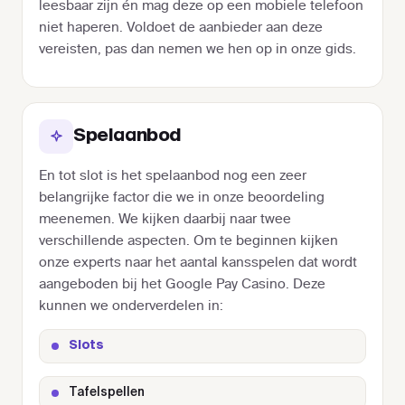
leesbaar zijn én mag deze op een mobiele telefoon
niet haperen. Voldoet de aanbieder aan deze
vereisten, pas dan nemen we hen op in onze gids.
Spelaanbod
En tot slot is het spelaanbod nog een zeer
belangrijke factor die we in onze beoordeling
meenemen. We kijken daarbij naar twee
verschillende aspecten. Om te beginnen kijken
onze experts naar het aantal kansspelen dat wordt
aangeboden bij het Google Pay Casino. Deze
kunnen we onderverdelen in:
Slots
Tafelspellen