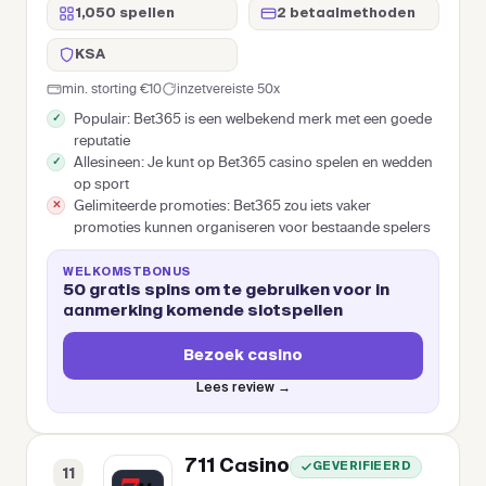
1,050
spellen
2
betaalmethoden
KSA
min. storting
€
10
inzetvereiste
50
x
Populair: Bet365 is een welbekend merk met een goede
reputatie
Allesineen: Je kunt op Bet365 casino spelen en wedden
op sport
Gelimiteerde promoties: Bet365 zou iets vaker
promoties kunnen organiseren voor bestaande spelers
WELKOMSTBONUS
50 gratis spins om te gebruiken voor in
aanmerking komende slotspellen
Bezoek casino
Lees review
→
711 Casino
GEVERIFIEERD
11