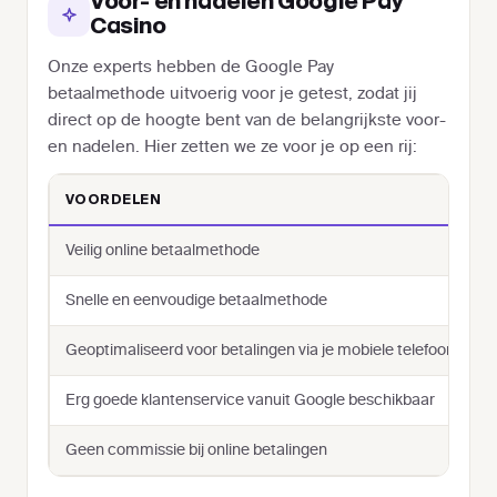
Voor- en nadelen Google Pay
Casino
Onze experts hebben de Google Pay
betaalmethode uitvoerig voor je getest, zodat jij
direct op de hoogte bent van de belangrijkste voor-
en nadelen. Hier zetten we ze voor je op een rij:
VOORDELEN
Veilig online betaalmethode
A
Snelle en eenvoudige betaalmethode
B
Geoptimaliseerd voor betalingen via je mobiele telefoon
B
Erg goede klantenservice vanuit Google beschikbaar
N
Geen commissie bij online betalingen