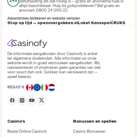
zelfuitsluiting als dat nodig is — gratis en anonieme hulp is
24+
altijd beschikbaar.
Hulp bij gokproblemen? Bel gratis en
anoniem 0800 24 000 22.
Advertenties blokkeren en website verlaten
Stop op tijd — openovergokken.nl
Loket Kansspel
CRUKS
De informatie aangeboden door Casinofy is enkel
ter algemene doeleinden. Alle informatie op onze
website wordt in goed vertrouwen aangeboden. Wij
representeren of impliceren geen garanties van wat
voor soort dan ook. Gokken kan verslavend zijn —
speel bewust.
REGIO’S
Casino’s
Bonussen en spellen
Beste Online Casino’s
Casino Bonussen