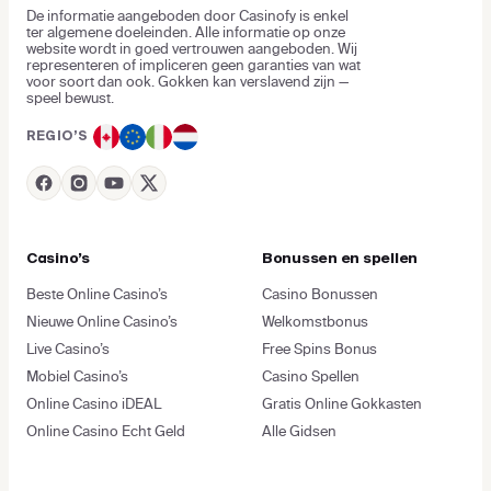
De informatie aangeboden door Casinofy is enkel
ter algemene doeleinden. Alle informatie op onze
website wordt in goed vertrouwen aangeboden. Wij
representeren of impliceren geen garanties van wat
voor soort dan ook. Gokken kan verslavend zijn —
speel bewust.
REGIO’S
Casino’s
Bonussen en spellen
Beste Online Casino’s
Casino Bonussen
Nieuwe Online Casino’s
Welkomstbonus
Live Casino’s
Free Spins Bonus
Mobiel Casino’s
Casino Spellen
Online Casino iDEAL
Gratis Online Gokkasten
Online Casino Echt Geld
Alle Gidsen