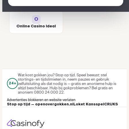
van Nederland
O
Online Casino Ideal
Wat kost gokken jou? Stop op tijd. Speel bewust: stel
stortings- en tijdslimieten in, neem pauzes en gebruik
zelfuitsluiting als dat nodig is — gratis en anonieme hulp is
24+
altijd beschikbaar.
Hulp bij gokproblemen? Bel gratis en
anoniem 0800 24 000 22.
Advertenties blokkeren en website verlaten
Stop op tijd — openovergokken.nl
Loket Kansspel
CRUKS