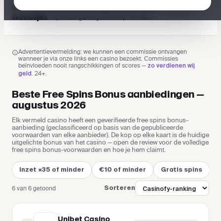
6
geverifieerde aanbiedingen
14
casino’s getest
belangrijkste tips en tricks met gratis spins. Kortom,
Wekelijks
opnieuw gerangschikt op live data
onze experts zetten alle belangrijke informatie voor je
op een rij!
Advertentievermelding: we kunnen een commissie ontvangen
wanneer je via onze links een casino bezoekt. Commissies
beïnvloeden nooit rangschikkingen of scores —
zo verdienen wij
.
24+
.
geld
Beste Free Spins Bonus aanbiedingen —
augustus 2026
Elk vermeld casino heeft een geverifieerde free spins bonus-
aanbieding (geclassificeerd op basis van de gepubliceerde
voorwaarden van elke aanbieder). De kop op elke kaart is de huidige
uitgelichte bonus van het casino — open de review voor de volledige
free spins bonus-voorwaarden en hoe je hem claimt.
Inzet ×35 of minder
€10 of minder
Gratis spins
6 van 6 getoond
Sorteren
Unibet Casino