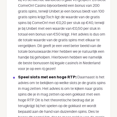
ComeOn! Casino bijvoorbeeld een bonus van 200
gratis spins, terwijl Unibet je een bonus biedt van 100
gratis spins krijgt.Toch ligt de waarde van de gratis
spins bij ComeOn! met €0,20 per stuk op €40, terwijl
je bij Unibet met een waarde van €0,50 per stuk in
totaal een bonus van €50 krijgt. Het advies is dus om
de totale waarde van de gratis spins met elkaar te
vergelijken. Dit geeft je een veel beter beeld van de
totale bonuswaarde.Hier hebben we je natuurlijk een
handje bij geholpen. Hierboven hebben we namelijk
de beste bonussen bij legale casino’s in Nederland
voor je op een rij gezet!
Daarnaast is het
Speel slots met een hoge RTP:
advies om te bekijken op welke slots je de gratis spins
in mag zetten. Het advies is om te kijken naar gratis
spins die je in mag zetten op een gokkast met een
hoge RTP. Dit is het theoretische bedrag dat je
terugkrijgt bij het spelen op de gokkast en wordt
bepaald aan de hand van duizenden spins. Des te