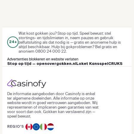
Wat kost gokken jou? Stop op tijd. Speel bewust: stel
stortings- en tijdslimieten in, neem pauzes en gebruik
zelfuitsluiting als dat nodig is — gratis en anonieme hulp is
24+
altijd beschikbaar.
Hulp bij gokproblemen? Bel gratis en
anoniem 0800 24 000 22.
Advertenties blokkeren en website verlaten
Stop op tijd — openovergokken.nl
Loket Kansspel
CRUKS
De informatie aangeboden door Casinofy is enkel
ter algemene doeleinden. Alle informatie op onze
website wordt in goed vertrouwen aangeboden. Wij
representeren of impliceren geen garanties van wat
voor soort dan ook. Gokken kan verslavend zijn —
speel bewust.
REGIO’S