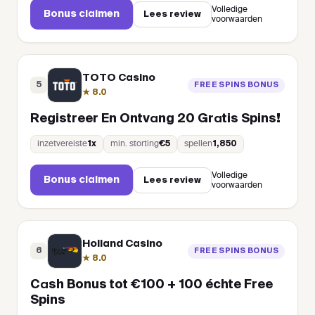
Volledige
Bonus claimen
Lees review
voorwaarden
TOTO Casino
5
FREE SPINS BONUS
★
8.0
Registreer En Ontvang 20 Gratis Spins!
inzetvereiste
min. storting
spellen
1x
€5
1,850
Volledige
Bonus claimen
Lees review
voorwaarden
Holland Casino
6
FREE SPINS BONUS
★
8.0
Cash Bonus tot €100 + 100 échte Free
Spins