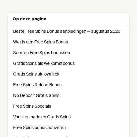
Op deze pagina
Beste Free Spins Bonus aanbiedingen — augustus 2026
Wat is een Free Spins Bonus
Soorten Free Spins bonussen
Gratis Spins als welkomstbonus
Gratis Spins uit loyaliteit
Free Spins Reload Bonus
No Deposit Gratis Spins
Free Spins Specials
Voor- en nadelen Gratis Spins
Free Spins bonus activeren