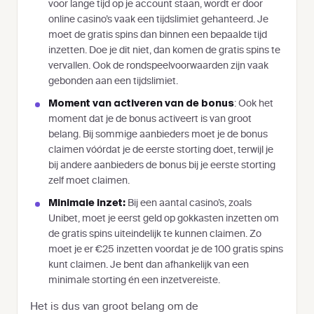
voor lange tijd op je account staan, wordt er door
online casino’s vaak een tijdslimiet gehanteerd. Je
moet de gratis spins dan binnen een bepaalde tijd
inzetten. Doe je dit niet, dan komen de gratis spins te
vervallen. Ook de rondspeelvoorwaarden zijn vaak
gebonden aan een tijdslimiet.
: Ook het
Moment van activeren van de bonus
moment dat je de bonus activeert is van groot
belang. Bij sommige aanbieders moet je de bonus
claimen vóórdat je de eerste storting doet, terwijl je
bij andere aanbieders de bonus bij je eerste storting
zelf moet claimen.
Bij een aantal casino’s, zoals
Minimale inzet:
Unibet, moet je eerst geld op gokkasten inzetten om
de gratis spins uiteindelijk te kunnen claimen. Zo
moet je er €25 inzetten voordat je de 100 gratis spins
kunt claimen. Je bent dan afhankelijk van een
minimale storting én een inzetvereiste.
Het is dus van groot belang om de