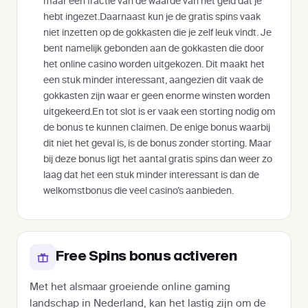
maar een fractie van de waarde van het geld dat je
hebt ingezet.Daarnaast kun je de gratis spins vaak
niet inzetten op de gokkasten die je zelf leuk vindt. Je
bent namelijk gebonden aan de gokkasten die door
het online casino worden uitgekozen. Dit maakt het
een stuk minder interessant, aangezien dit vaak de
gokkasten zijn waar er geen enorme winsten worden
uitgekeerd.En tot slot is er vaak een storting nodig om
de bonus te kunnen claimen. De enige bonus waarbij
dit niet het geval is, is de bonus zonder storting. Maar
bij deze bonus ligt het aantal gratis spins dan weer zo
laag dat het een stuk minder interessant is dan de
welkomstbonus die veel casino’s aanbieden.
Free Spins bonus activeren
Met het alsmaar groeiende online gaming
landschap in Nederland, kan het lastig zijn om de