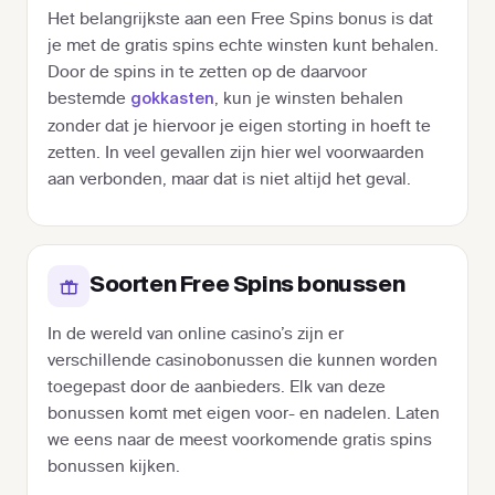
Het belangrijkste aan een Free Spins bonus is dat
je met de gratis spins echte winsten kunt behalen.
Door de spins in te zetten op de daarvoor
bestemde
, kun je winsten behalen
gokkasten
zonder dat je hiervoor je eigen storting in hoeft te
zetten. In veel gevallen zijn hier wel voorwaarden
aan verbonden, maar dat is niet altijd het geval.
Soorten Free Spins bonussen
In de wereld van online casino’s zijn er
verschillende casinobonussen die kunnen worden
toegepast door de aanbieders. Elk van deze
bonussen komt met eigen voor- en nadelen. Laten
we eens naar de meest voorkomende gratis spins
bonussen kijken.