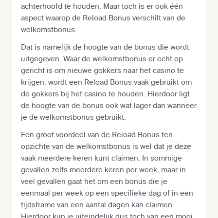
achterhoofd te houden. Maar toch is er ook één
aspect waarop de Reload Bonus verschilt van de
welkomstbonus.
Dat is namelijk de hoogte van de bonus die wordt
uitgegeven. Waar de welkomstbonus er echt op
gericht is om nieuwe gokkers naar het casino te
krijgen, wordt een Reload Bonus vaak gebruikt om
de gokkers bij het casino te houden. Hierdoor ligt
de hoogte van de bonus ook wat lager dan wanneer
je de welkomstbonus gebruikt.
Een groot voordeel van de Reload Bonus ten
opzichte van de welkomstbonus is wel dat je deze
vaak meerdere keren kunt claimen. In sommige
gevallen zelfs meerdere keren per week, maar in
veel gevallen gaat het om een bonus die je
eenmaal per week op een specifieke dag of in een
tijdsframe van een aantal dagen kan claimen.
Hierdoor kun je uiteindelijk dus toch van een mooi