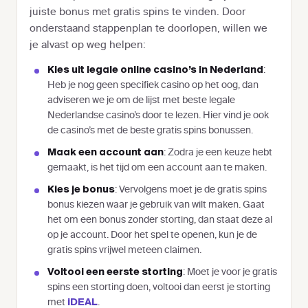
juiste bonus met gratis spins te vinden. Door
onderstaand stappenplan te doorlopen, willen we
je alvast op weg helpen:
:
Kies uit legale online casino’s in Nederland
Heb je nog geen specifiek casino op het oog, dan
adviseren we je om de lijst met beste legale
Nederlandse casino’s door te lezen. Hier vind je ook
de casino’s met de beste gratis spins bonussen.
: Zodra je een keuze hebt
Maak een account aan
gemaakt, is het tijd om een account aan te maken.
: Vervolgens moet je de gratis spins
Kies je bonus
bonus kiezen waar je gebruik van wilt maken. Gaat
het om een bonus zonder storting, dan staat deze al
op je account. Door het spel te openen, kun je de
gratis spins vrijwel meteen claimen.
: Moet je voor je gratis
Voltooi een eerste storting
spins een storting doen, voltooi dan eerst je storting
met
.
iDEAL