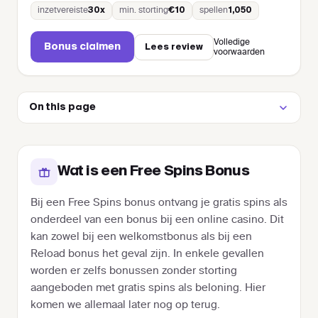
inzetvereiste
min. storting
spellen
30x
€10
1,050
Volledige
Bonus claimen
Lees review
voorwaarden
On this page
Wat is een Free Spins Bonus
Bij een Free Spins bonus ontvang je gratis spins als
onderdeel van een bonus bij een online casino. Dit
kan zowel bij een welkomstbonus als bij een
Reload bonus het geval zijn. In enkele gevallen
worden er zelfs bonussen zonder storting
aangeboden met gratis spins als beloning. Hier
komen we allemaal later nog op terug.