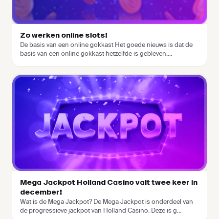
Zo werken online slots!
De basis van een online gokkast Het goede nieuws is dat de
basis van een online gokkast hetzelfde is gebleven.
…
Mega Jackpot Holland Casino valt twee keer in
december!
Wat is de Mega Jackpot? De Mega Jackpot is onderdeel van
de progressieve jackpot van Holland Casino. Deze is g
…