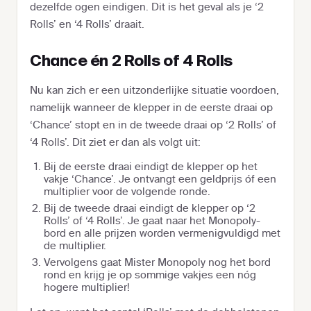
dezelfde ogen eindigen. Dit is het geval als je ‘2
Rolls’ en ‘4 Rolls’ draait.
Chance én 2 Rolls of 4 Rolls
Nu kan zich er een uitzonderlijke situatie voordoen,
namelijk wanneer de klepper in de eerste draai op
‘Chance’ stopt en in de tweede draai op ‘2 Rolls’ of
‘4 Rolls’. Dit ziet er dan als volgt uit:
Bij de eerste draai eindigt de klepper op het
vakje ‘Chance’. Je ontvangt een geldprijs óf een
multiplier voor de volgende ronde.
Bij de tweede draai eindigt de klepper op ‘2
Rolls’ of ‘4 Rolls’. Je gaat naar het Monopoly-
bord en alle prijzen worden vermenigvuldigd met
de multiplier.
Vervolgens gaat Mister Monopoly nog het bord
rond en krijg je op sommige vakjes een nóg
hogere multiplier!