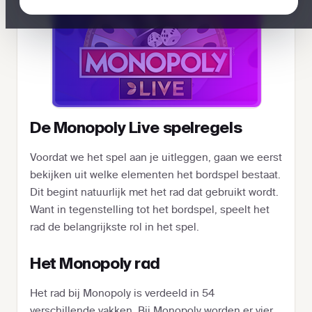
De Monopoly Live spelregels
Voordat we het spel aan je uitleggen, gaan we eerst
bekijken uit welke elementen het bordspel bestaat.
Dit begint natuurlijk met het rad dat gebruikt wordt.
Want in tegenstelling tot het bordspel, speelt het
rad de belangrijkste rol in het spel.
Het Monopoly rad
Het rad bij Monopoly is verdeeld in 54
verschillende vakken. Bij Monopoly worden er vier