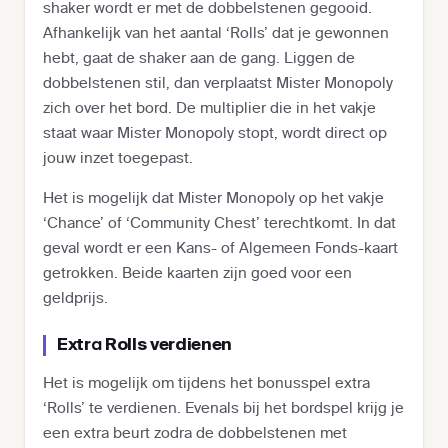
shaker wordt er met de dobbelstenen gegooid.
Afhankelijk van het aantal ‘Rolls’ dat je gewonnen
hebt, gaat de shaker aan de gang. Liggen de
dobbelstenen stil, dan verplaatst Mister Monopoly
zich over het bord. De multiplier die in het vakje
staat waar Mister Monopoly stopt, wordt direct op
jouw inzet toegepast.
Het is mogelijk dat Mister Monopoly op het vakje
‘Chance’ of ‘Community Chest’ terechtkomt. In dat
geval wordt er een Kans- of Algemeen Fonds-kaart
getrokken. Beide kaarten zijn goed voor een
geldprijs.
Extra Rolls verdienen
Het is mogelijk om tijdens het bonusspel extra
‘Rolls’ te verdienen. Evenals bij het bordspel krijg je
een extra beurt zodra de dobbelstenen met