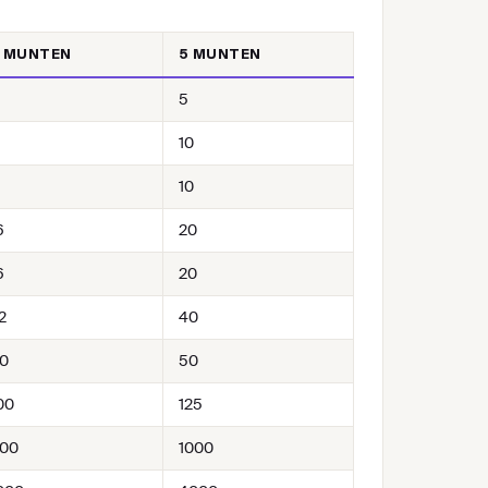
 MUNTEN
5 MUNTEN
5
10
10
6
20
6
20
2
40
0
50
00
125
00
1000