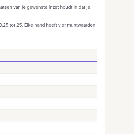
atsen van je gewenste inzet houdt in dat je
0,25 tot 25. Elke hand heeft vier muntwaarden,