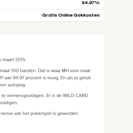
94.97%
Gratis Online Gokkasten
n maart 2015.
aal 100 handen. Dat is waar MH voor staat:
P van 94,97 procent is hoog. En als je geluk
een autoplay.
f te vermenigvuldigen. Er is de WILD CARD
vuldigen.
versie van het pokerspel is geworden.