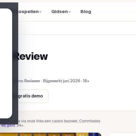
Casinospellen
Gidsen
Blog
ld MH
VIEW
MH Review
Senior Casino Reviewer
·
Bijgewerkt
juni 2026
· 18+
obeer de gratis demo
wanneer je via onze links een casino bezoekt. Commissies
.
24+
.
 wij geld