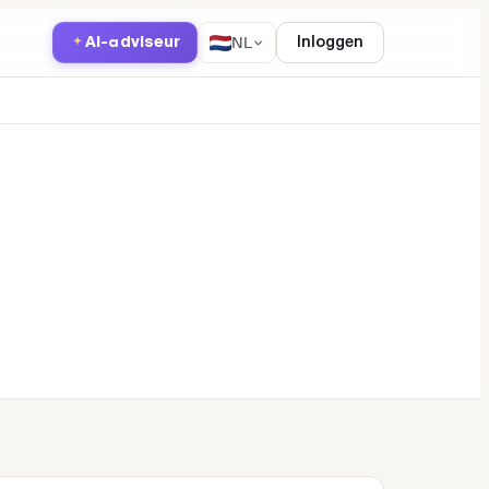
NL
Inloggen
AI-adviseur