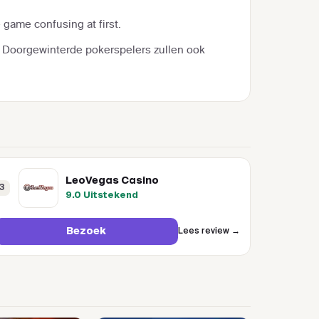
game confusing at first.
n. Doorgewinterde pokerspelers zullen ook
LeoVegas Casino
3
9.0
Uitstekend
Bezoek
Lees review
→