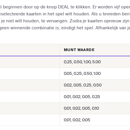
pel beginnen door op de knop DEAL te klikken. Er worden vijf ope
electeerde kaarten in het spel wilt houden. Als u tevreden bent 
 niet wilt houden, te vervangen. Zodra je kaarten opnieuw zijn
 geen winnende combinatie is, eindigt het spel. Afhankelijk van 
MUNT WAARDE
0.25, 0.50, 1.00, 5.00
0.05, 0.25, 0.50, 1.00
0.02, 0.05, 0.25, 0.50
0.01, 0.02, 0.05, 0.25
0.01, 0.02, 0.05, 0.10
0.01, 0.02, 0.05