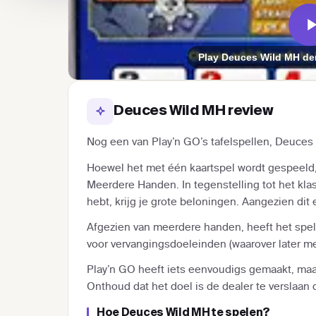
Play
Deuces Wild MH
dem
Deuces Wild MH review
Nog een van Play’n GO’s tafelspellen, Deuces
Hoewel het met één kaartspel wordt gespeeld,
Meerdere Handen. In tegenstelling tot het klas
hebt, krijg je grote beloningen. Aangezien dit 
Afgezien van meerdere handen, heeft het spel
voor vervangingsdoeleinden (waarover later m
Play’n GO heeft iets eenvoudigs gemaakt, maa
Onthoud dat het doel is de dealer te verslaan
Hoe Deuces Wild MH te spelen?