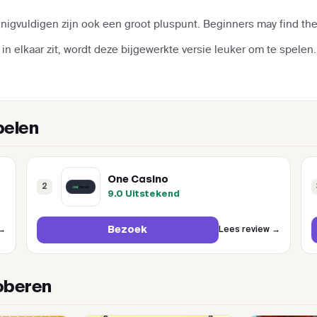
gvuldigen zijn ook een groot pluspunt. Beginners may find the 
n elkaar zit, wordt deze bijgewerkte versie leuker om te spele
pelen
One Casino
2
9.0
Uitstekend
Bezoek
→
Lees review
→
roberen