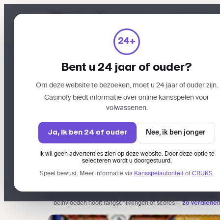
Casino's
Bonussen
24+
Home
/
Casino spellen
/
Gratis Online Gokkasten
/
Deuces Wi
Bent u 24 jaar of ouder?
GRATIS ONLINE GOKKASTEN RE
Om deze website te bezoeken, moet u 24 jaar of ouder zijn.
Deuces Wild 
Casinofy biedt informatie over online kansspelen voor
volwassenen.
/5 ·
Excellent
4.5
Beoordeeld door
, 
Brett Chatz
Ja, ik ben 24 of ouder
Nee, ik ben jonger
Ik wil geen advertenties zien op deze website. Door deze optie te
Speel voor echt geld
Pr
selecteren wordt u doorgestuurd.
Speel bewust. Meer informatie via
Kansspelautoriteit
of
CRUKS
.
Advertentievermelding: we kunnen een commissie ontvangen 
beïnvloeden nooit rangschikkingen of scores —
zo verdienen