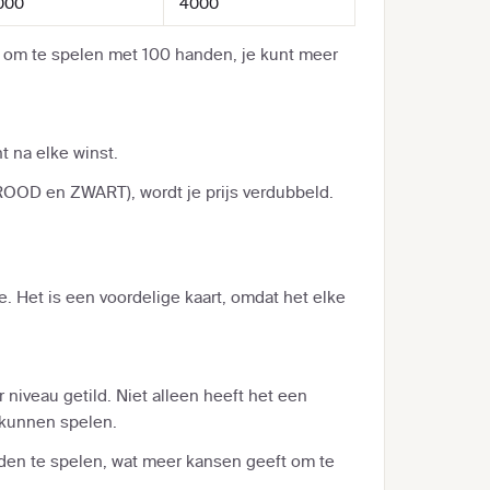
000
4000
t om te spelen met 100 handen, je kunt meer
 na elke winst.
n ROOD en ZWART), wordt je prijs verdubbeld.
 Het is een voordelige kaart, omdat het elke
niveau getild. Niet alleen heeft het een
 kunnen spelen.
nden te spelen, wat meer kansen geeft om te