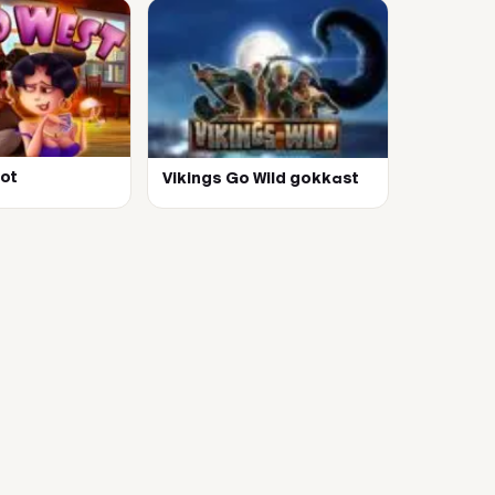
96.3
% RTP
lot
Vikings Go Wild gokkast