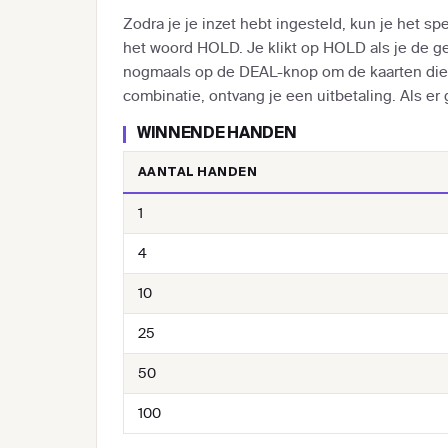
Zodra je je inzet hebt ingesteld, kun je het s
het woord HOLD. Je klikt op HOLD als je de ges
nogmaals op de DEAL-knop om de kaarten die je
combinatie, ontvang je een uitbetaling. Als er
WINNENDE HANDEN
AANTAL HANDEN
1
4
10
25
50
100