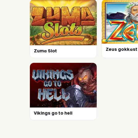
95.74
% RTP
97
% RTP
Zeus gokkast
Zuma Slot
96.1
% RTP
Vikings go to hell