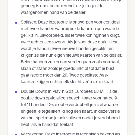
genoeg is om concurrerend te zijn tegen de
waargenomen hand van de dealer.
Splitsen: Deze inzetoptie is ontworpen voor een deal
met twee handen waarbij beide kaarten qua waarde
gelijk zijn. Bijvoorbeeld, als je twee koninginnen krijgt,
twee achten, enzovoort. Als je voor deze optie kiest,
wordt je hand in twee nieuwe handen gesplitst en
krijgen ze elk hun eigen nieuwe kaarten van de dealer.
Beide handen zullen dan verder gaan zoals normaal,
slaan of staan zoals je goeddunkt of totdat je bust
gaat (score meer dan 21). Twee gesplitste Aas-
kaarten krijgen echter elk slechts één extra kaart.
Double Down: In Play ’n Go’s Europees BJ MH, is de
double down optie alleen beschikbaar voor harde 9
tot 11 handen. Deze optie verdubbelt je inzetwaarde
en geeft je tegelijkertijd nog een kaart. In deze versie
van het spel mag je ook splitsen nadat je verdubbeld
hebt, als je hand dat toelaat.
Verzekering: Deze inzetoptie is technisch bekend als