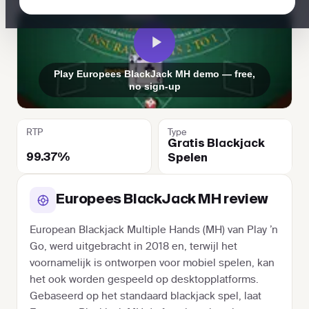
Play
Europees BlackJack MH
demo — free,
no sign-up
RTP
Type
Gratis Blackjack
99.37%
Spelen
Europees BlackJack MH review
European Blackjack Multiple Hands (MH) van Play ’n
Go, werd uitgebracht in 2018 en, terwijl het
voornamelijk is ontworpen voor mobiel spelen, kan
het ook worden gespeeld op desktopplatforms.
Gebaseerd op het standaard blackjack spel, laat