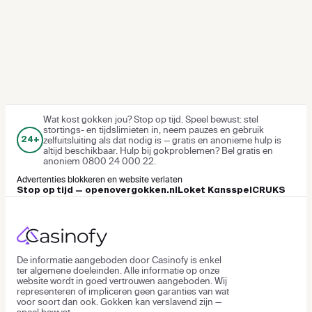
Wat kost gokken jou? Stop op tijd. Speel bewust: stel
stortings- en tijdslimieten in, neem pauzes en gebruik
zelfuitsluiting als dat nodig is — gratis en anonieme hulp is
24+
altijd beschikbaar.
Hulp bij gokproblemen? Bel gratis en
anoniem 0800 24 000 22.
Advertenties blokkeren en website verlaten
Stop op tijd — openovergokken.nl
Loket Kansspel
CRUKS
De informatie aangeboden door Casinofy is enkel
ter algemene doeleinden. Alle informatie op onze
website wordt in goed vertrouwen aangeboden. Wij
representeren of impliceren geen garanties van wat
voor soort dan ook. Gokken kan verslavend zijn —