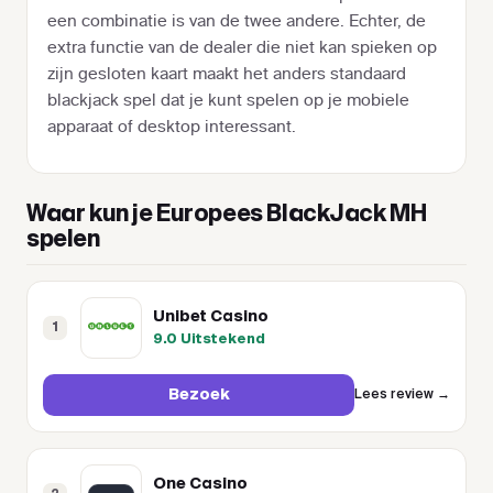
een combinatie is van de twee andere. Echter, de
extra functie van de dealer die niet kan spieken op
zijn gesloten kaart maakt het anders standaard
blackjack spel dat je kunt spelen op je mobiele
apparaat of desktop interessant.
Waar kun je Europees BlackJack MH
spelen
Unibet Casino
1
9.0
Uitstekend
Bezoek
Lees review
→
One Casino