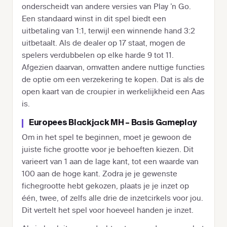
onderscheidt van andere versies van Play ’n Go.
Een standaard winst in dit spel biedt een
uitbetaling van 1:1, terwijl een winnende hand 3:2
uitbetaalt. Als de dealer op 17 staat, mogen de
spelers verdubbelen op elke harde 9 tot 11.
Afgezien daarvan, omvatten andere nuttige functies
de optie om een verzekering te kopen. Dat is als de
open kaart van de croupier in werkelijkheid een Aas
is.
Europees Blackjack MH – Basis Gameplay
Om in het spel te beginnen, moet je gewoon de
juiste fiche grootte voor je behoeften kiezen. Dit
varieert van 1 aan de lage kant, tot een waarde van
100 aan de hoge kant. Zodra je je gewenste
fichegrootte hebt gekozen, plaats je je inzet op
één, twee, of zelfs alle drie de inzetcirkels voor jou.
Dit vertelt het spel voor hoeveel handen je inzet.