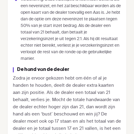
een neveninzet, en het zal beschikbaar worden als de
open kaart van de dealer toevallig een Aas is. Je hebt
dan de optie om deze neveninzet te plaatsen tegen
50% van je start inzet bedrag. Als de dealer een
totaal van 21 behaalt, dan betaalt je
verzekeringsinzet je uit tegen 2:1. Als hij dit resultaat
echter niet bereikt, verliest je je verzekeringsinzet en
verloopt de rest van de ronde op de gebruikelijke
manier.
De hand van de dealer
Zodra je ervoor gekozen hebt om één of al je
handen te houden, deelt de dealer extra kaarten
aan zijn positie. Als de dealer een totaal van 21
behaalt, verlies je. Mocht de totale handwaarde van
de dealer echter hoger zijn dan 21, dan wordt zijn
hand als een ‘bust’ beschouwd en win jij? De
dealer moet ook op 17 staan en als het totaal van de
dealer en je totaal tussen 17 en 21 vallen, is het een