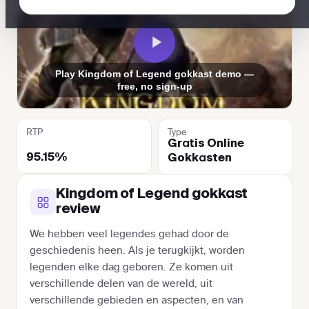
Play
Kingdom of Legend gokkast
demo —
free, no sign-up
RTP
Type
Gratis Online
95.15%
Gokkasten
Kingdom of Legend gokkast
review
We hebben veel legendes gehad door de
geschiedenis heen. Als je terugkijkt, worden
legenden elke dag geboren. Ze komen uit
verschillende delen van de wereld, uit
verschillende gebieden en aspecten, en van