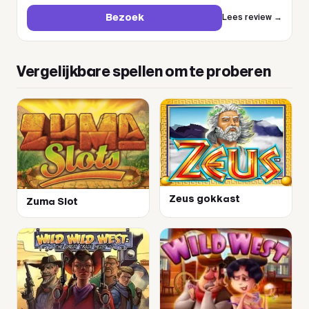
Bezoek
Lees review
→
Vergelijkbare spellen om te proberen
95.74
% RTP
97
% RTP
Zeus gokkast
Zuma Slot
96.74
% RTP
95.9
% RTP