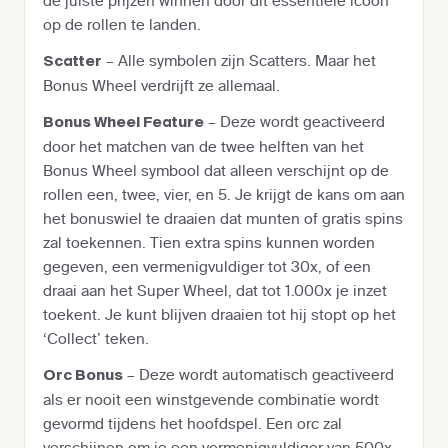
de juiste prijzen winnen door dit essentiële icoon
op de rollen te landen.
– Alle symbolen zijn Scatters. Maar het
Scatter
Bonus Wheel verdrijft ze allemaal.
– Deze wordt geactiveerd
Bonus Wheel Feature
door het matchen van de twee helften van het
Bonus Wheel symbool dat alleen verschijnt op de
rollen een, twee, vier, en 5. Je krijgt de kans om aan
het bonuswiel te draaien dat munten of gratis spins
zal toekennen. Tien extra spins kunnen worden
gegeven, een vermenigvuldiger tot 30x, of een
draai aan het Super Wheel, dat tot 1.000x je inzet
toekent. Je kunt blijven draaien tot hij stopt op het
‘Collect’ teken.
– Deze wordt automatisch geactiveerd
Orc Bonus
als er nooit een winstgevende combinatie wordt
gevormd tijdens het hoofdspel. Een orc zal