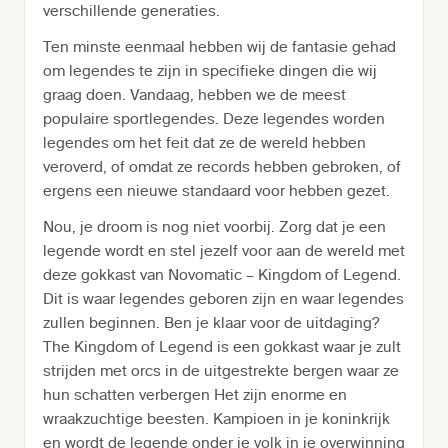
verschillende generaties.
Ten minste eenmaal hebben wij de fantasie gehad
om legendes te zijn in specifieke dingen die wij
graag doen. Vandaag, hebben we de meest
populaire sportlegendes. Deze legendes worden
legendes om het feit dat ze de wereld hebben
veroverd, of omdat ze records hebben gebroken, of
ergens een nieuwe standaard voor hebben gezet.
Nou, je droom is nog niet voorbij. Zorg dat je een
legende wordt en stel jezelf voor aan de wereld met
deze gokkast van Novomatic – Kingdom of Legend.
Dit is waar legendes geboren zijn en waar legendes
zullen beginnen. Ben je klaar voor de uitdaging?
The Kingdom of Legend is een gokkast waar je zult
strijden met orcs in de uitgestrekte bergen waar ze
hun schatten verbergen Het zijn enorme en
wraakzuchtige beesten. Kampioen in je koninkrijk
en wordt de legende onder je volk in je overwinning