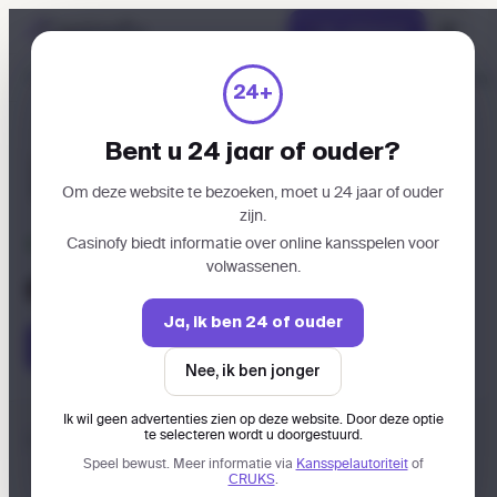
AI-adviseur
Home
/
Casino spellen
/
Gratis Online Gokkasten
/
Kingdom of Legend go
24+
GRATIS ONLINE GOKKASTEN REVIEW
Bent u 24 jaar of ouder?
Kingdom of Legend
Om deze website te bezoeken, moet u 24 jaar of ouder
gokkast Review
zijn.
/5 ·
Casinofy biedt informatie over online kansspelen voor
Good
3.5
volwassenen.
Beoordeeld door
, Senior Casino Reviewer
·
Bijgewerkt
Brett Chatz
juni 2026
· 18+
Ja, ik ben 24 of ouder
Speel voor echt geld
Probeer de gratis demo
Nee, ik ben jonger
Ik wil geen advertenties zien op deze website. Door deze optie
te selecteren wordt u doorgestuurd.
Advertentievermelding: we kunnen een commissie ontvangen
wanneer je via onze links een casino bezoekt. Commissies
Speel bewust. Meer informatie via
Kansspelautoriteit
of
beïnvloeden nooit rangschikkingen of scores —
zo verdienen wij
CRUKS
.
.
24+
.
geld