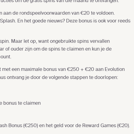
ructies om de gratis spins van die maand te ontvangen.
 om aan de rondspeelvoorwaarden van €20 te voldoen.
ss Splash. En het goede nieuws? Deze bonus is ook voor reeds
spin. Maar let op, want ongebruikte spins vervallen
ar of ouder zijn om de spins te claimen en kun je de
ount.
kt met een maximale bonus van €250 + €20 aan Evolution
us ontvang je door de volgende stappen te doorlopen:
e bonus te claimen
Cash Bonus (€250) en het geld voor de Reward Games (€20).