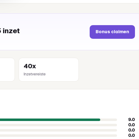
 inzet
Bonus claimen
40x
Inzetvereiste
9.0
0.0
0.0
0.0