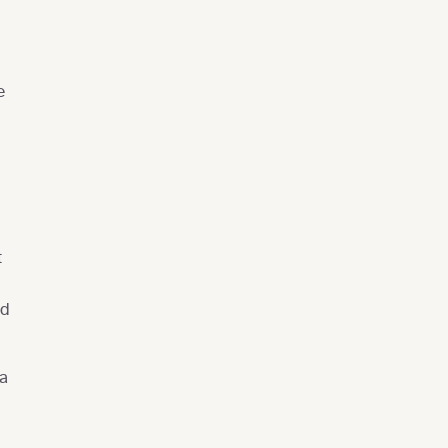
e
t
jd
ia