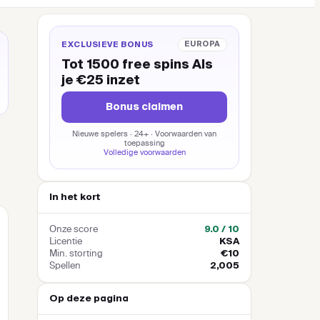
EXCLUSIEVE BONUS
EUROPA
Tot 1500 free spins Als
je €25 inzet
Bonus claimen
Nieuwe spelers · 24+ · Voorwaarden van
toepassing
Volledige voorwaarden
In het kort
Onze score
9.0
/ 10
Licentie
KSA
Min. storting
€
10
Spellen
2,005
Op deze pagina