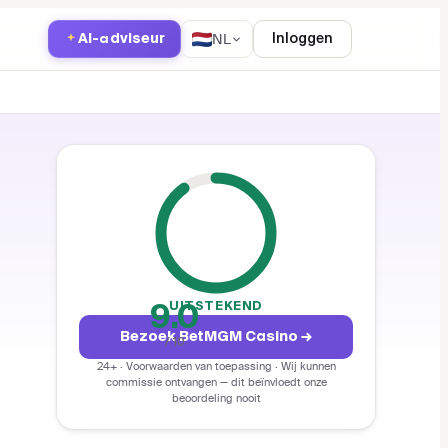
NL
Inloggen
AI-adviseur
UITSTEKEND
9.0
Bezoek BetMGM Casino
→
/ 10
24+ · Voorwaarden van toepassing · Wij kunnen
commissie ontvangen — dit beïnvloedt onze
beoordeling nooit