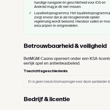
handige navigatie én geschiktheid voor iOS en
Android mag je dit niet missen.
Loyaliteitsprogramma: Het loyaliteitsprogramm
zorgt ervoor dat je als terugkerende speler
regelmatig wordt beloond. Hierdoor vallen er mo
exta prijzen te ontgrendelen.
Betrouwbaarheid & veiligheid
BetMGM Casino opereert onder een KSA-licentie
eerlijk spel en antiwitwasbeleid.
Toezichtsgeschiedenis
Er is geen toezichtsmaatregel voor deze aanbieder 
Bedrijf & licentie