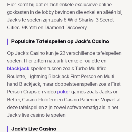
Hier komt bij dat er zich enkele exclusieve online
gokkasten in de lobby bevinden die enkel en alléén bij
Jack’s te spelen zijn zoals 6 Wild Sharks, 3 Secret
Cities, 9K Yeti en Diamond Discovery.
Populaire Tafelspellen op Jack’s Casino
Op Jack’s Casino kun je 22 verschillende tafelspellen
spelen. Hier zitten natuurlijk enkele roulette en
spellen tussen zoals Turbo Multifire
blackjack
Roulette, Lightning Blackjack First Person en Multi
hand Blackjack, maar dobbelsteenspellen zoals First
Person Craps en video
games zoals Jacks or
poker
Better, Casino Hold’em en Casino Patience. Vrijwel al
deze tafelspellen zijn zowel softwarematig als in het
Jack’s live casino te spelen.
Jack’s Live Casino