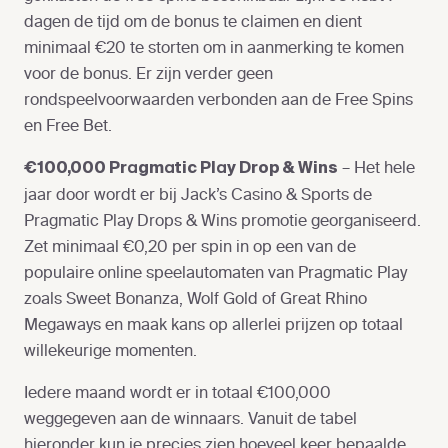
dagen de tijd om de bonus te claimen en dient
minimaal €20 te storten om in aanmerking te komen
voor de bonus. Er zijn verder geen
rondspeelvoorwaarden verbonden aan de Free Spins
en Free Bet.
– Het hele
€100,000 Pragmatic Play Drop & Wins
jaar door wordt er bij Jack’s Casino & Sports de
Pragmatic Play Drops & Wins promotie georganiseerd.
Zet minimaal €0,20 per spin in op een van de
populaire online speelautomaten van Pragmatic Play
zoals Sweet Bonanza, Wolf Gold of Great Rhino
Megaways en maak kans op allerlei prijzen op totaal
willekeurige momenten.
Iedere maand wordt er in totaal €100,000
weggegeven aan de winnaars. Vanuit de tabel
hieronder kun je precies zien hoeveel keer bepaalde