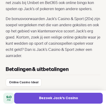
net zoals bij Unibet en Bet365 ook online bingo kon
spelen op Jack’s of pokeren tegen andere spelers.
De bonusvoorwaarden Jack’s Casino & Sport (20x) zijn
soepel vergeleken met die van andere goksites en ook
op het gebied van klantenservice scoort Jack’s erg
goed. Kortom, zoek jij een veilige online goksite waar je
kunt wedden op sport of casinospellen spelen voor
echt geld? Dan is Jack’s Casino & Sport zeker een
aanrader.
Betalingen & uitbetalingen
Online Casino Ideal
Spelersreviews
9.0
Bezoek Jack’s Casino
/10