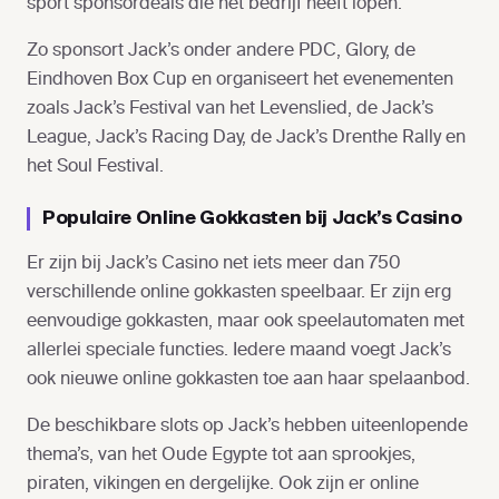
sport sponsordeals die het bedrijf heeft lopen.
Zo sponsort Jack’s onder andere PDC, Glory, de
Eindhoven Box Cup en organiseert het evenementen
zoals Jack’s Festival van het Levenslied, de Jack’s
League, Jack’s Racing Day, de Jack’s Drenthe Rally en
het Soul Festival.
Populaire Online Gokkasten bij Jack’s Casino
Er zijn bij Jack’s Casino net iets meer dan 750
verschillende online gokkasten speelbaar. Er zijn erg
eenvoudige gokkasten, maar ook speelautomaten met
allerlei speciale functies. Iedere maand voegt Jack’s
ook nieuwe online gokkasten toe aan haar spelaanbod.
De beschikbare slots op Jack’s hebben uiteenlopende
thema’s, van het Oude Egypte tot aan sprookjes,
piraten, vikingen en dergelijke. Ook zijn er online