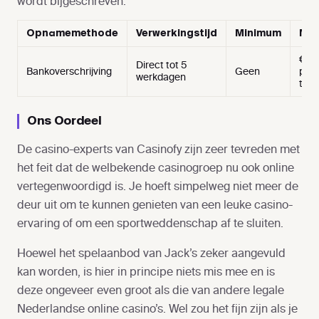
wordt bijgeschreven.
Opnamemethode
Verwerkingstijd
Minimum
Ma
€15
Direct tot 5
Bankoverschrijving
Geen
per
werkdagen
tran
Ons Oordeel
De casino-experts van Casinofy zijn zeer tevreden met
het feit dat de welbekende casinogroep nu ook online
vertegenwoordigd is. Je hoeft simpelweg niet meer de
deur uit om te kunnen genieten van een leuke casino-
ervaring of om een sportweddenschap af te sluiten.
Hoewel het spelaanbod van Jack’s zeker aangevuld
kan worden, is hier in principe niets mis mee en is
deze ongeveer even groot als die van andere legale
Nederlandse online casino’s. Wel zou het fijn zijn als je