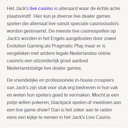
Het Jack’s
is uiteraard waar de échte actie
live casino
plaatsvindt! Hier kun je diverse live dealer games
spelen die allemaal live vanuit speciale casinostudio’s
worden gestreamd. De meeste live casinospellen op
Jack’s worden in het Engels aangeboden door zowel
Evolution Gaming als Pragmatic Play, maar er is
vergeleken met andere legale Nederlandse online
casino’s een uitzonderlijk groot aanbod
Nederlandstalige live dealer games.
De vriendelijke en professionele in-house croupiers
van Jack’s zijn stuk voor stuk erg bedreven in hun vak
en weten hun spelers goed te vermaken. Mocht je een
potje willen pokeren, blackjack spelen of meedoen aan
een live game show? Dan is het zeker aan te raden
eens een kijkje te nemen in het Jack’s Live Casino.