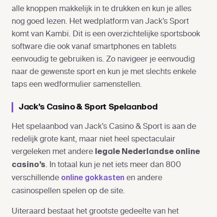
alle knoppen makkelijk in te drukken en kun je alles
nog goed lezen. Het wedplatform van Jack’s Sport
komt van Kambi. Dit is een overzichtelijke sportsbook
software die ook vanaf smartphones en tablets
eenvoudig te gebruiken is. Zo navigeer je eenvoudig
naar de gewenste sport en kun je met slechts enkele
taps een wedformulier samenstellen.
Jack’s Casino & Sport Spelaanbod
Het spelaanbod van Jack’s Casino & Sport is aan de
redelijk grote kant, maar niet heel spectaculair
vergeleken met andere
legale Nederlandse online
. In totaal kun je net iets meer dan 800
casino’s
verschillende
en andere
online gokkasten
casinospellen spelen op de site.
Uiteraard bestaat het grootste gedeelte van het