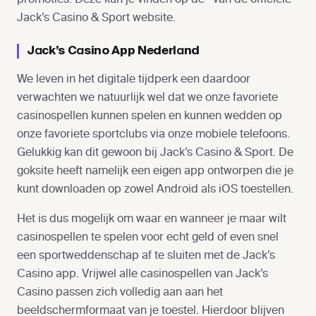
Jack’s Casino & Sport website.
Jack’s Casino App Nederland
We leven in het digitale tijdperk een daardoor
verwachten we natuurlijk wel dat we onze favoriete
casinospellen kunnen spelen en kunnen wedden op
onze favoriete sportclubs via onze mobiele telefoons.
Gelukkig kan dit gewoon bij Jack’s Casino & Sport. De
goksite heeft namelijk een eigen app ontworpen die je
kunt downloaden op zowel Android als iOS toestellen.
Het is dus mogelijk om waar en wanneer je maar wilt
casinospellen te spelen voor echt geld of even snel
een sportweddenschap af te sluiten met de Jack’s
Casino app. Vrijwel alle casinospellen van Jack’s
Casino passen zich volledig aan aan het
beeldschermformaat van je toestel. Hierdoor blijven