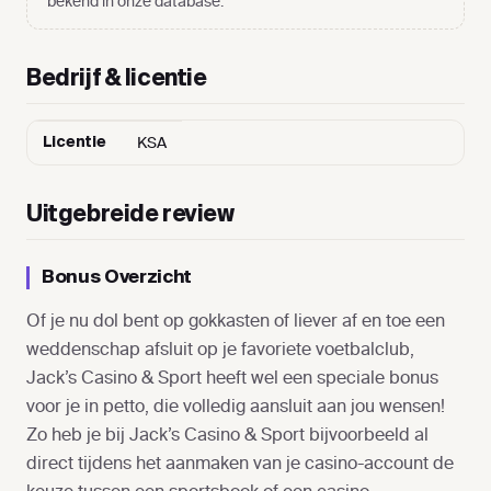
bekend in onze database.
Bedrijf & licentie
KSA
Licentie
Uitgebreide review
Bonus Overzicht
Of je nu dol bent op gokkasten of liever af en toe een
weddenschap afsluit op je favoriete voetbalclub,
Jack’s Casino & Sport heeft wel een speciale bonus
voor je in petto, die volledig aansluit aan jou wensen!
Zo heb je bij Jack’s Casino & Sport bijvoorbeeld al
direct tijdens het aanmaken van je casino-account de