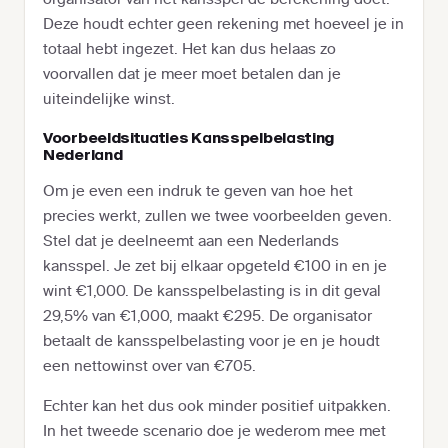
Deze houdt echter geen rekening met hoeveel je in
totaal hebt ingezet. Het kan dus helaas zo
voorvallen dat je meer moet betalen dan je
uiteindelijke winst.
Voorbeeldsituaties Kansspelbelasting
Nederland
Om je even een indruk te geven van hoe het
precies werkt, zullen we twee voorbeelden geven.
Stel dat je deelneemt aan een Nederlands
kansspel. Je zet bij elkaar opgeteld €100 in en je
wint €1,000. De kansspelbelasting is in dit geval
29,5% van €1,000, maakt €295. De organisator
betaalt de kansspelbelasting voor je en je houdt
een nettowinst over van €705.
Echter kan het dus ook minder positief uitpakken.
In het tweede scenario doe je wederom mee met