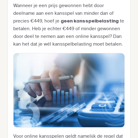
Wanneer je een prijs gewonnen hebt door
deelname aan een kansspel van minder dan of
precies €449, hoef je
te
geen kansspelbelasting
betalen. Heb je echter €449 of minder gewonnen
door deel te nemen aan een online kansspel? Dan
kan het dat je wél kansspelbelasting moet betalen.
Voor online kansspelen geldt namelijk de regel dat