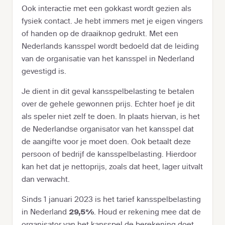
Ook interactie met een gokkast wordt gezien als
fysiek contact. Je hebt immers met je eigen vingers
of handen op de draaiknop gedrukt. Met een
Nederlands kansspel wordt bedoeld dat de leiding
van de organisatie van het kansspel in Nederland
gevestigd is.
Je dient in dit geval kansspelbelasting te betalen
over de gehele gewonnen prijs. Echter hoef je dit
als speler niet zelf te doen. In plaats hiervan, is het
de Nederlandse organisator van het kansspel dat
de aangifte voor je moet doen. Ook betaalt deze
persoon of bedrijf de kansspelbelasting. Hierdoor
kan het dat je nettoprijs, zoals dat heet, lager uitvalt
dan verwacht.
Sinds 1 januari 2023 is het tarief kansspelbelasting
in Nederland
. Houd er rekening mee dat de
29,5%
organisator van het kansspel de berekening doet.