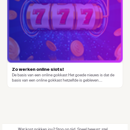
Zo werken online slots!
De basis van een online gokkast Het goede nieuws is dat de
basis van een online gokkast hetzelfde is gebleven.
…
Wat kost gokken jou? Stop op tijd. Speel bewust: stel