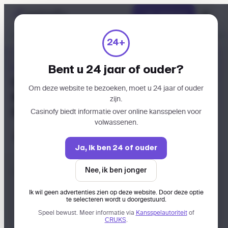
AI-adviseur
Home
/
Blog
/
Online Casino en Kansspelbelasting &#8211; Hoe Werkt He
24+
Bent u 24 jaar of ouder?
CASINONIEUWS & GIDSEN
Online Casino en
Om deze website te bezoeken, moet u 24 jaar of ouder
Kansspelbelasting &#8211;
zijn.
Hoe Werkt Het?
Casinofy biedt informatie over online kansspelen voor
volwassenen.
Door
·
10 september 2023
·
Bijgewerkt
jun 2026
· 18+
Tim Jansen
Ja, ik ben 24 of ouder
Nee, ik ben jonger
Advertentievermelding: we kunnen een commissie ontvangen
wanneer je via onze links een casino bezoekt. Commissies
beïnvloeden nooit rangschikkingen of scores —
zo verdienen wij
Ik wil geen advertenties zien op deze website. Door deze optie
.
24+
.
geld
te selecteren wordt u doorgestuurd.
Speel bewust. Meer informatie via
Kansspelautoriteit
of
CRUKS
.