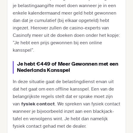
je belastingaangifte moet doen wanneer je in een
enkele kalendermaand meer geld hebt gewonnen
dan dat je cumulatief (bij elkaar opgeteld) hebt
ingezet. Hierover zullen de casino-experts van
Casinofy meer uit de doeken doen onder het kopje:
”Je hebt een prijs gewonnen bij een online
kansspel”.
Je hebt €449 of Meer Gewonnen met een
Nederlands Kansspel
In deze situatie gaat de belastingdienst ervan uit
dat het gaat om een offline kansspel. Een van de
belangrijkste regels stelt dat er sprake moet zijn
van
. We spreken van fysiek contact
fysiek contact
wanneer je bijvoorbeeld inzet aan een blackjack-
tafel en vervolgens wint. Je hebt dan namelijk
fysiek contact gehad met de dealer.