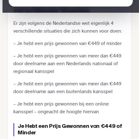
In Nederland Kennen Wij 4
Verschillende Situaties
Er zijn volgens de Nederlandse wet eigenlijk 4
verschillende situaties die zich kunnen voor doen:
– Je hebt een prijs gewonnen van €449 of minder
– Je hebt een prijs gewonnen van meer dan €449
door deelname aan een Nederlands nationaal of
regionaal kansspel
– Je hebt een prijs gewonnen van meer dan €449
door deelname aan een buitenlands kansspel
– Je hebt een prijs gewonnen bij een online
kansspel – ongeacht de hoogte hiervan
Je Hebt een Prijs Gewonnen van €449 of
Minder