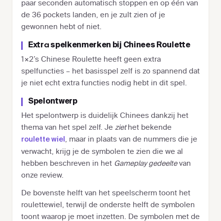
paar seconden automatisch stoppen en op één van
de 36 pockets landen, en je zult zien of je
gewonnen hebt of niet.
Extra spelkenmerken bij Chinees Roulette
1×2’s Chinese Roulette heeft geen extra
spelfuncties – het basisspel zelf is zo spannend dat
je niet echt extra functies nodig hebt in dit spel.
Spelontwerp
Het spelontwerp is duidelijk Chinees dankzij het
thema van het spel zelf. Je
ziet
het bekende
, maar in plaats van de nummers die je
roulette wiel
verwacht, krijg je de symbolen te zien die we al
hebben beschreven in het
Gameplay gedeelte
van
onze review.
De bovenste helft van het speelscherm toont het
roulettewiel, terwijl de onderste helft de symbolen
toont waarop je moet inzetten. De symbolen met de