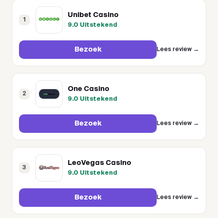
Unibet Casino
1
9.0
Uitstekend
Bezoek
Lees review
→
One Casino
2
9.0
Uitstekend
Bezoek
Lees review
→
LeoVegas Casino
3
9.0
Uitstekend
Bezoek
Lees review
→