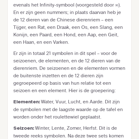
evenals het Infinity-symbool (voorgesteld door ∞).
En er zijn geen nummers; in plaats daarvan heb je
de 12 dieren van de Chinese dierenriem – een
Tijger, een Rat, een Draak, een Os, een Slang, een
Konijn, een Paard, een Hond, een Aap, een Geit,
een Haan, en een Varken.
Er zijn in totaal 21 symbolen in dit spel – voor de
seizoenen, de elementen, en de 12 dieren van de
dierenriem. De seizoenen en de elementen vormen
de buitenste inzetten en de 12 dieren zijn
gegroepeerd op basis van hun relatie tot een
seizoen en een element. Hier is de groepering:
Water, Vuur, Lucht, en Aarde. Dit zijn
Elementen:
de symbolen met de laagste waarde op de tafel en
worden onder het roulettewiel geplaatst.
Winter, Lente, Zomer, Herfst. Dit is de
Seizoen:
tweede reeks symbolen. Na deze twee sets komen