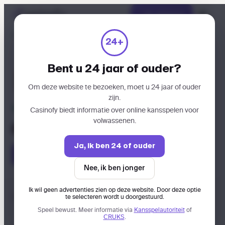
AI-adviseur
Home
/
Casino spellen
/
Gratis Online Roulette
/
Chinese roulette
24+
GRATIS ONLINE ROULETTE REVIEW
Bent u 24 jaar of ouder?
Chinese roulette Review
Om deze website te bezoeken, moet u 24 jaar of ouder
zijn.
/5 ·
Excellent
4.5
Casinofy biedt informatie over online kansspelen voor
volwassenen.
Beoordeeld door
, Senior Casino Reviewer
·
Bijgewerkt
Brett Chatz
juni 2026
· 18+
Ja, ik ben 24 of ouder
Speel voor echt geld
Probeer de gratis demo
Nee, ik ben jonger
Ik wil geen advertenties zien op deze website. Door deze optie
Advertentievermelding: we kunnen een commissie ontvangen
te selecteren wordt u doorgestuurd.
wanneer je via onze links een casino bezoekt. Commissies
beïnvloeden nooit rangschikkingen of scores —
Speel bewust. Meer informatie via
Kansspelautoriteit
of
zo verdienen wij
CRUKS
.
.
24+
.
geld