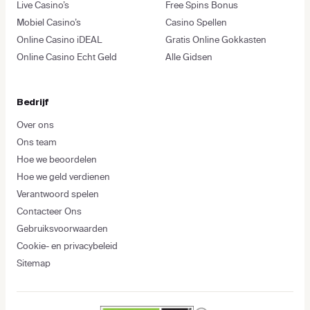
Live Casino’s
Free Spins Bonus
Mobiel Casino’s
Casino Spellen
Online Casino iDEAL
Gratis Online Gokkasten
Online Casino Echt Geld
Alle Gidsen
Bedrijf
Over ons
Ons team
Hoe we beoordelen
Hoe we geld verdienen
Verantwoord spelen
Contacteer Ons
Gebruiksvoorwaarden
Cookie- en privacybeleid
Sitemap