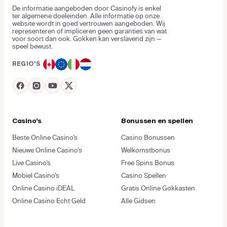
De informatie aangeboden door Casinofy is enkel
ter algemene doeleinden. Alle informatie op onze
website wordt in goed vertrouwen aangeboden. Wij
representeren of impliceren geen garanties van wat
voor soort dan ook. Gokken kan verslavend zijn —
speel bewust.
REGIO’S
Casino’s
Bonussen en spellen
Beste Online Casino’s
Casino Bonussen
Nieuwe Online Casino’s
Welkomstbonus
Live Casino’s
Free Spins Bonus
Mobiel Casino’s
Casino Spellen
Online Casino iDEAL
Gratis Online Gokkasten
Online Casino Echt Geld
Alle Gidsen