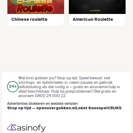
Chinese roulette
American Roulette
Wat kost gokken jou? Stop op tijd. Speel bewust: stel
stortings- en tijdslimieten in, neem pauzes en gebruik
zelfuitsluiting als dat nodig is — gratis en anonieme hulp is
24+
altijd beschikbaar.
Hulp bij gokproblemen? Bel gratis en
anoniem 0800 24 000 22.
Advertenties blokkeren en website verlaten
Stop op tijd — openovergokken.nl
Loket Kansspel
CRUKS