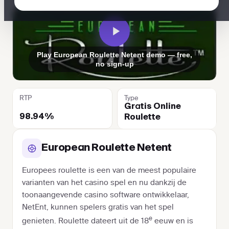
Play
European Roulette Netent
demo — free,
no sign-up
RTP
Type
Gratis Online
98.94%
Roulette
European Roulette Netent
Europees roulette is een van de meest populaire
varianten van het casino spel en nu dankzij de
toonaangevende casino software ontwikkelaar,
NetEnt, kunnen spelers gratis van het spel
e
genieten. Roulette dateert uit de 18
eeuw en is