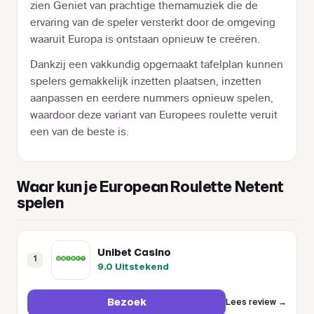
zien Geniet van prachtige themamuziek die de
ervaring van de speler versterkt door de omgeving
waaruit Europa is ontstaan opnieuw te creëren.
Dankzij een vakkundig opgemaakt tafelplan kunnen
spelers gemakkelijk inzetten plaatsen, inzetten
aanpassen en eerdere nummers opnieuw spelen,
waardoor deze variant van Europees roulette veruit
een van de beste is.
Waar kun je European Roulette Netent
spelen
Unibet Casino
1
9.0
Uitstekend
Bezoek
Lees review
→