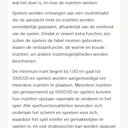
wat het doel is, en hoe de inzetten werken.
Spelers worden ontvangen aan een roulettetafel
die de aandacht trekt en inzetten worden
onmiddellijk geplaatst, afhankelijk van de snelheid
van de speler. Omdat er zoveel extra functies zijn,
zullen de spelers de tabel moeten gebruiken,
waarin de renbaanfunctie, de warme en koude
inzetten, en andere inzetmogelijkheden worden
beschreven.
De minimum inzet begint bij 1.00 en gaat tot
1000.00 en spelers worden aangemoedigd om
meerdere inzetten te plaatsen. Meerdere inzetten
zijn gemaximeerd op 5000.00 en spelers kunnen
hun inzetten opslaan naarmate ze vorderen in het
spel. Alle spelfunctionaliteiten bevinden zich
onderaan het scherm en spreken voor zich,
waardoor het spel sneller en gemakkelijker te
spelen is, en ook strategischer kan worden opgezet