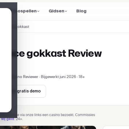
Casinospellen
Gidsen
Blog
Romance gokkast
VIEW
ance gokkast Review
Senior Casino Reviewer
·
Bijgewerkt
juni 2026
· 18+
obeer de gratis demo
wanneer je via onze links een casino bezoekt. Commissies
.
24+
.
 wij geld