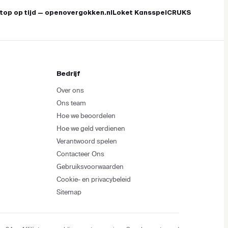
top op tijd — openovergokken.nl
Loket Kansspel
CRUKS
Bedrijf
Over ons
Ons team
Hoe we beoordelen
Hoe we geld verdienen
Verantwoord spelen
Contacteer Ons
Gebruiksvoorwaarden
Cookie- en privacybeleid
Sitemap