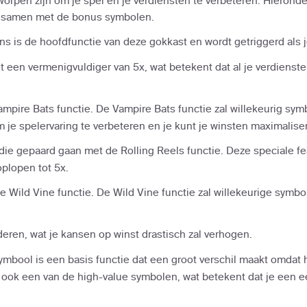
worpen zijn om je spel en je verdiensten te verbeteren. Hieronde
n samen met de bonus symbolen.
s is de hoofdfunctie van deze gokkast en wordt getriggerd als j
et een vermenigvuldiger van 5x, wat betekent dat al je verdiens
 Vampire Bats functie. De Vampire Bats functie zal willekeurig s
m je spelervaring te verbeteren en je kunt je winsten maximalise
s die gepaard gaan met de Rolling Reels functie. Deze speciale f
plopen tot 5x.
de Wild Vine functie. De Wild Vine functie zal willekeurige symbo
nderen, wat je kansen op winst drastisch zal verhogen.
mbool is een basis functie dat een groot verschil maakt omdat 
is ook een van de high-value symbolen, wat betekent dat je een 