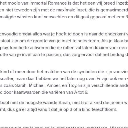
 het mooie van Immortal Romance is dat het een vrij breed inzetb
llen niet tevreden zijn met de maximale inzet, die is gemaxime
 gematigde winsten kunt verwachten en dit gaat gepaard met ee
envoudig omdat alles wat je hoeft te doen is naar de onderkant v
n staat zijn om de grootte van je inzet te selecteren. Als je klaa
y-functie te activeren die de rollen zal laten draaien voor een 
rootte van je inzet aan te passen, dus zorg ervoor dat het bedra
 a kind of meer door het matchen van de symbolen die zijn voorzi
catter, maar daar hebben we het later nog over. Er zijn ook een
s zoals Sarah, Michael, Amber, en Troy. Er zijn verschillende a
door kaartwaarden die variëren van A tot 9.
bool met de hoogste waarde Sarah, met 5 of a kind die je een wi
mt, dus ga er altijd vanuit dat je op 3 of a kind terechtkomt.