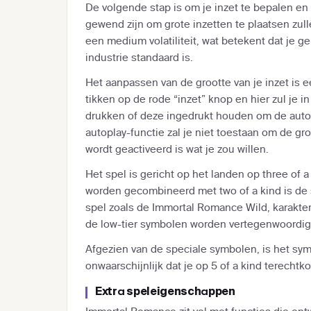
De volgende stap is om je inzet te bepalen en
gewend zijn om grote inzetten te plaatsen zu
een medium volatiliteit, wat betekent dat je
industrie standaard is.
Het aanpassen van de grootte van je inzet is e
tikken op de rode “inzet” knop en hier zul je i
drukken of deze ingedrukt houden om de autopla
autoplay-functie zal je niet toestaan om de g
wordt geactiveerd is wat je zou willen.
Het spel is gericht op het landen op three of
worden gecombineerd met two of a kind is de s
spel zoals de Immortal Romance Wild, karakter
de low-tier symbolen worden vertegenwoordigd 
Afgezien van de speciale symbolen, is het sym
onwaarschijnlijk dat je op 5 of a kind terechtko
Extra speleigenschappen