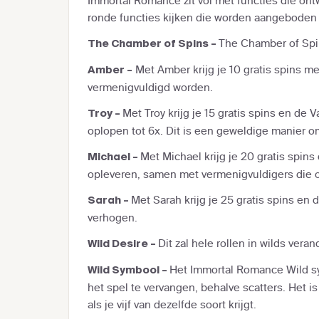
Immortal Romance zit vol met functies die ont
ronde functies kijken die worden aangebode
The Chamber of Spin
The Chamber of Spins –
Met Amber krijg je 10 gratis spins m
Amber –
vermenigvuldigd worden.
Met Troy krijg je 15 gratis spins en de
Troy –
oplopen tot 6x. Dit is een geweldige manier o
Met Michael krijg je 20 gratis spin
Michael –
opleveren, samen met vermenigvuldigers die o
Met Sarah krijg je 25 gratis spins en 
Sarah –
verhogen.
Dit zal hele rollen in wilds vera
Wild Desire –
Het Immortal Romance Wild sy
Wild Symbool –
het spel te vervangen, behalve scatters. Het 
als je vijf van dezelfde soort krijgt.