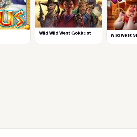
Wild Wild West Gokkast
Wild West S