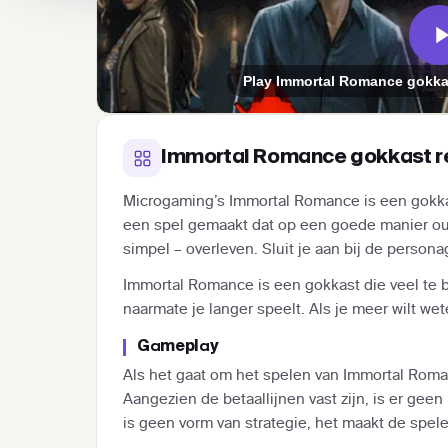
Play
Immortal Romance gokka
Immortal Romance gokkast r
Microgaming’s Immortal Romance is een gokkast
een spel gemaakt dat op een goede manier oude
simpel – overleven. Sluit je aan bij de perso
Immortal Romance is een gokkast die veel te b
naarmate je langer speelt. Als je meer wilt we
Gameplay
Als het gaat om het spelen van Immortal Romanc
Aangezien de betaallijnen vast zijn, is er ge
is geen vorm van strategie, het maakt de spele