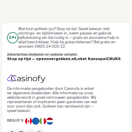
Wat kost gokken jou? Stop op tijd. Speel bewust: stel
stortings- en tijdslimieten in, neem pauzes en gebruik
zelfuitsluiting als dat nodig is — gratis en anonieme hulp is
24+
altijd beschikbaar.
Hulp bij gokproblemen? Bel gratis en
anoniem 0800 24 000 22.
Advertenties blokkeren en website verlaten
Stop op tijd — openovergokken.nl
Loket Kansspel
CRUKS
De informatie aangeboden door Casinofy is enkel
ter algemene doeleinden. Alle informatie op onze
website wordt in goed vertrouwen aangeboden. Wij
representeren of impliceren geen garanties van wat
voor soort dan ook. Gokken kan verslavend zijn —
speel bewust.
REGIO’S