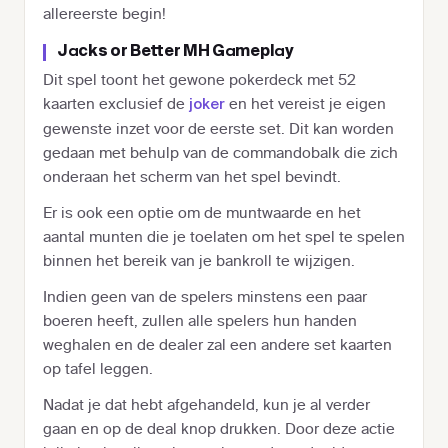
allereerste begin!
Jacks or Better MH Gameplay
Dit spel toont het gewone pokerdeck met 52
kaarten exclusief de
en het vereist je eigen
joker
gewenste inzet voor de eerste set. Dit kan worden
gedaan met behulp van de commandobalk die zich
onderaan het scherm van het spel bevindt.
Er is ook een optie om de muntwaarde en het
aantal munten die je toelaten om het spel te spelen
binnen het bereik van je bankroll te wijzigen.
Indien geen van de spelers minstens een paar
boeren heeft, zullen alle spelers hun handen
weghalen en de dealer zal een andere set kaarten
op tafel leggen.
Nadat je dat hebt afgehandeld, kun je al verder
gaan en op de deal knop drukken. Door deze actie