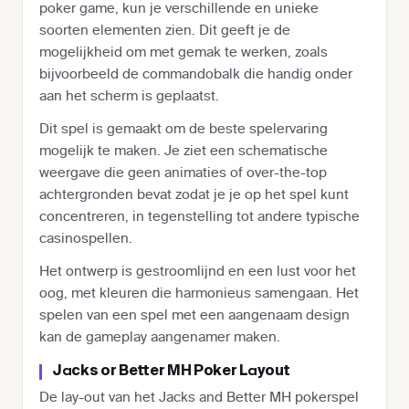
poker game, kun je verschillende en unieke
soorten elementen zien. Dit geeft je de
mogelijkheid om met gemak te werken, zoals
bijvoorbeeld de commandobalk die handig onder
aan het scherm is geplaatst.
Dit spel is gemaakt om de beste spelervaring
mogelijk te maken. Je ziet een schematische
weergave die geen animaties of over-the-top
achtergronden bevat zodat je je op het spel kunt
concentreren, in tegenstelling tot andere typische
casinospellen.
Het ontwerp is gestroomlijnd en een lust voor het
oog, met kleuren die harmonieus samengaan. Het
spelen van een spel met een aangenaam design
kan de gameplay aangenamer maken.
Jacks or Better MH Poker Layout
De lay-out van het Jacks and Better MH pokerspel