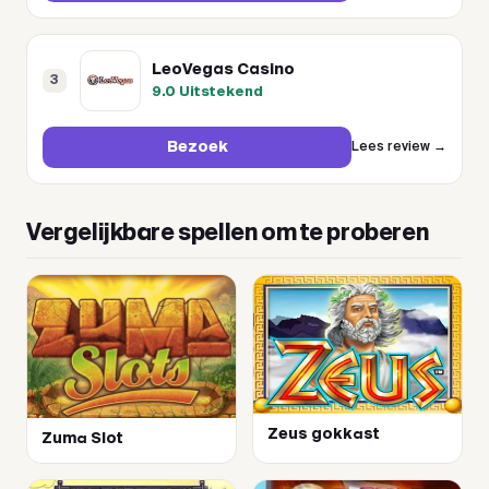
LeoVegas Casino
3
9.0
Uitstekend
Bezoek
Lees review
→
Vergelijkbare spellen om te proberen
95.74
% RTP
97
% RTP
Zeus gokkast
Zuma Slot