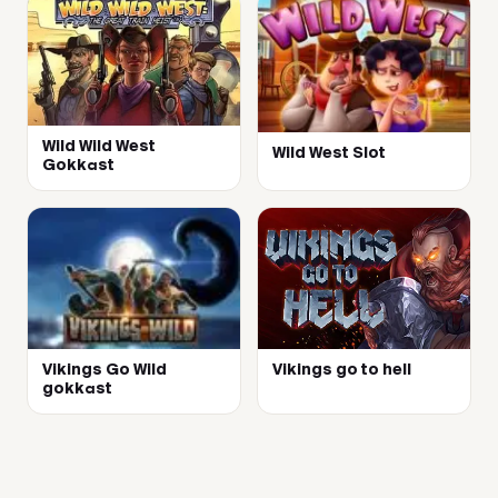
96.74
% RTP
95.9
% RTP
Wild Wild West
Wild West Slot
Gokkast
96.3
% RTP
96.1
% RTP
Vikings go to hell
Vikings Go Wild
gokkast