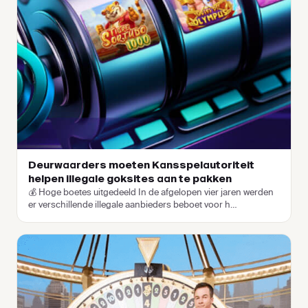
Deurwaarders moeten Kansspelautoriteit
helpen illegale goksites aan te pakken
💰 Hoge boetes uitgedeeld In de afgelopen vier jaren werden
er verschillende illegale aanbieders beboet voor h
…