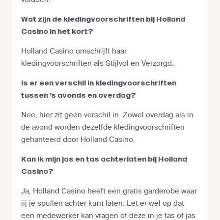
Wat zijn de kledingvoorschriften bij Holland
Casino in het kort?
Holland Casino omschrijft haar
kledingvoorschriften als Stijlvol en Verzorgd.
Is er een verschil in kledingvoorschriften
tussen ’s avonds en overdag?
Nee, hier zit geen verschil in. Zowel overdag als in
de avond worden dezelfde kledingvoorschriften
gehanteerd door Holland Casino.
Kan ik mijn jas en tas achterlaten bij Holland
Casino?
Ja, Holland Casino heeft een gratis garderobe waar
jij je spullen achter kunt laten. Let er wel op dat
een medewerker kan vragen of deze in je tas of jas