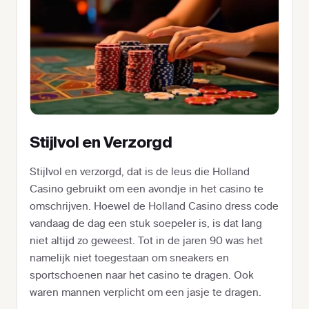
Stijlvol en Verzorgd
Stijlvol en verzorgd, dat is de leus die Holland
Casino gebruikt om een avondje in het casino te
omschrijven. Hoewel de Holland Casino dress code
vandaag de dag een stuk soepeler is, is dat lang
niet altijd zo geweest. Tot in de jaren 90 was het
namelijk niet toegestaan om sneakers en
sportschoenen naar het casino te dragen. Ook
waren mannen verplicht om een jasje te dragen.