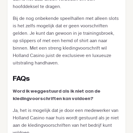
hoofddeksel te dragen.
Bij de nog onbekende speelhallen met alleen slots
is het zelfs mogelijk dat er geen voorschriften
gelden. Je kunt dan gewoon in je trainingsbroek,
op slippers of met een hemd of shirt aan naar
binnen. Met een streng kledingvoorschrift wil
Holland Casino juist de exclusieve en luxueuze
uitstraling handhaven.
FAQs
Word ik weggestuurd als ik niet aan de
kledingvoorschriften kan voldoen?
Ja, het is mogelijk dat je door een medewerker van
Holland Casino naar huis wordt gestuurd als je niet
aan de kledingvoorschriften van het bedrijf kunt
voldoen.