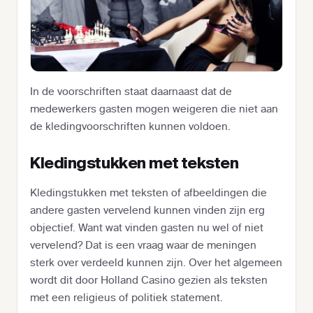
In de voorschriften staat daarnaast dat de
medewerkers gasten mogen weigeren die niet aan
de kledingvoorschriften kunnen voldoen.
Kledingstukken met teksten
Kledingstukken met teksten of afbeeldingen die
andere gasten vervelend kunnen vinden zijn erg
objectief. Want wat vinden gasten nu wel of niet
vervelend? Dat is een vraag waar de meningen
sterk over verdeeld kunnen zijn. Over het algemeen
wordt dit door Holland Casino gezien als teksten
met een religieus of politiek statement.