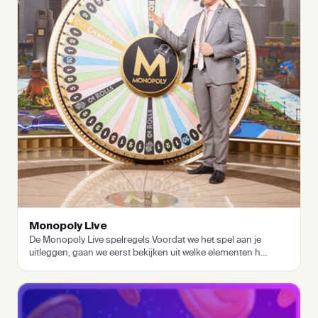
Monopoly Live
De Monopoly Live spelregels Voordat we het spel aan je
uitleggen, gaan we eerst bekijken uit welke elementen h
…